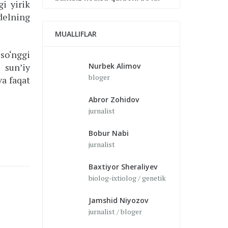
i yirik
delning
MUALLIFLAR
o‘nggi
Nurbek Alimov
 sun’iy
bloger
va faqat
Abror Zohidov
jurnalist
Bobur Nabi
jurnalist
Baxtiyor Sheraliyev
biolog-ixtiolog / genetik
Jamshid Niyozov
jurnalist / bloger