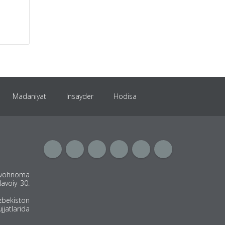
Madaniyat
Insayder
Hodisa
oronavirus
Tahlil
Avto
Maslahat
Guvohnoma
Navoiy 30.
‘zbekiston
jatlarida