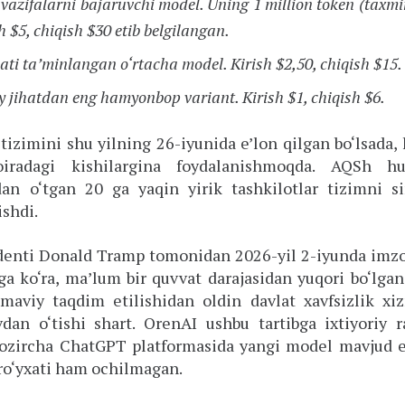
vazifalarni bajaruvchi model. Uning 1 million token (taxm
h $5, chiqish $30 etib belgilangan.
ti ta’minlangan o‘rtacha model. Kirish $2,50, chiqish $15.
y jihatdan eng hamyonbop variant. Kirish $1, chiqish $6.
izimini shu yilning 26-iyunida e’lon qilgan bo‘lsada,
iradagi kishilargina foydalanishmoqda. AQSh hu
n o‘tgan 20 ga yaqin yirik tashkilotlar tizimni s
ishdi.
denti Donald Tramp tomonidan 2026-yil 2-iyunda imz
ga ko‘ra, ma’lum bir quvvat darajasidan yuqori bo‘lga
maviy taqdim etilishidan oldin davlat xavfsizlik xiz
an o‘tishi shart. OrenAI ushbu tartibga ixtiyoriy r
i hozircha ChatGPT platformasida yangi model mavjud 
ro‘yxati ham ochilmagan.