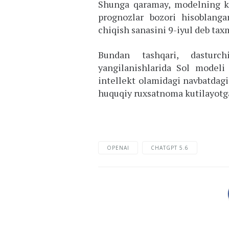
Shunga qaramay, modelning k
prognozlar bozori hisoblanga
chiqish sanasini 9-iyul deb tax
Bundan tashqari, dasturch
yangilanishlarida Sol modeli
intellekt olamidagi navbatdagi
huquqiy ruxsatnoma kutilayotga
OPENAI
CHATGPT 5.6