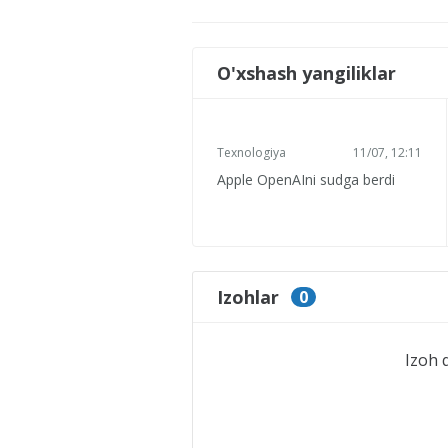
O'xshash yangiliklar
Texnologiya
11/07, 12:11
Apple OpenAIni sudga berdi
Izohlar
0
Izoh 