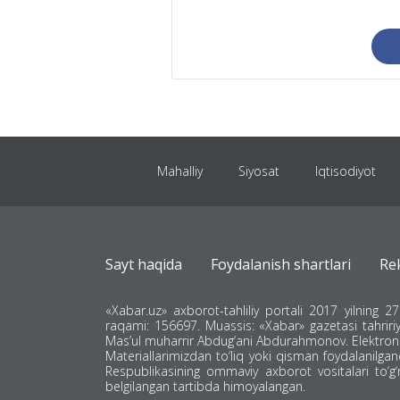
Mahalliy
Siyosat
Iqtisodiyot
Янги Ўзбекистон
Xorij
Texnologiya
Sayt haqida
Foydalanish shartlari
Re
«Xabar.uz» axborot-tahliliy portali 2017 yilning 
raqami: 156697. Muassis: «Xabar» gazetasi tahririy
Mas’ul muharrir Abdug‘ani Abdurahmonov. Elektron
Materiallarimizdan to‘liq yoki qisman foydalanilga
Respublikasining ommaviy axborot vositalari to‘g‘r
belgilangan tartibda himoyalangan.