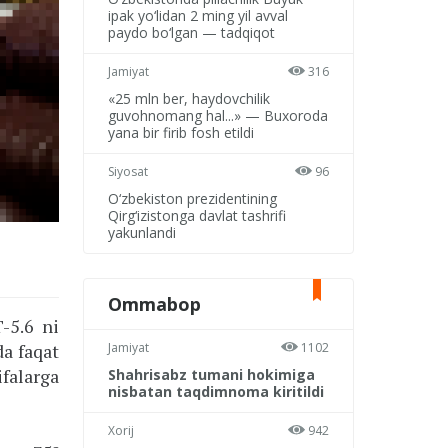
ipak yo‘lidan 2 ming yil avval
paydo bo‘lgan — tadqiqot
Jamiyat
316
«25 mln ber, haydovchilik
guvohnomang hal...» — Buxoroda
yana bir firib fosh etildi
Siyosat
96
O‘zbekiston prezidentining
Qirg‘izistonga davlat tashrifi
yakunlandi
Ommabop
-5.6 ni
Jamiyat
1102
a faqat
falarga
Shahrisabz tumani hokimiga
nisbatan taqdimnoma kiritildi
Xorij
942