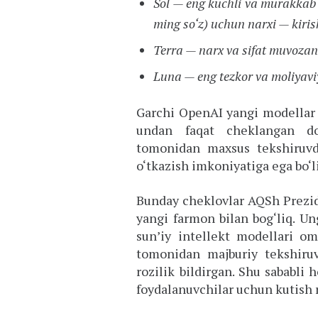
Sol — eng kuchli va murakkab 
ming so‘z) uchun narxi — kiris
Terra — narx va sifat muvozana
Luna — eng tezkor va moliyavi
Garchi OpenAI yangi modellar t
undan faqat cheklangan do
tomonidan maxsus tekshiruvda
o‘tkazish imkoniyatiga ega bo‘l
Bunday cheklovlar AQSh Prezi
yangi farmon bilan bog‘liq. Un
sun’iy intellekt modellari om
tomonidan majburiy tekshiruvd
rozilik bildirgan. Shu sababl
foydalanuvchilar uchun kutish 