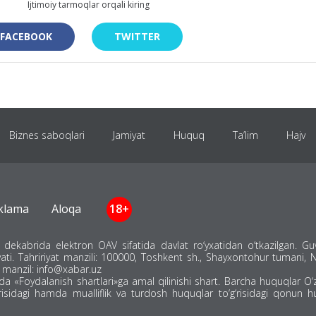
Ijtimoiy tarmoqlar orqali kiring
FACEBOOK
TWITTER
Biznes saboqlari
Jamiyat
Huquq
Ta’lim
Hajv
Sport
Evro-2024
Osiyo Kubogi
JCh-2026
K
klama
Aloqa
18+
27 dekabrida elektron OAV sifatida davlat ro‘yxatidan o‘tkazilgan. 
Infografika
ati. Tahririyat manzili: 100000, Toshkent sh., Shayxontohur tumani, 
 manzil: info@xabar.uz
nda «Foydalanish shartlari»ga amal qilinishi shart. Barcha huquqlar O
isidagi hamda mualliflik va turdosh huquqlar to‘g‘risidagi qonun huj