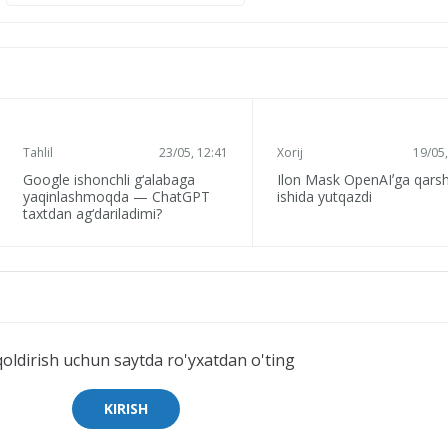
Tahlil
23/05, 12:41
Xorij
19/05,
Google ishonchli g‘alabaga
Ilon Mask OpenAIʼga qarsh
yaqinlashmoqda — ChatGPT
ishida yutqazdi
taxtdan ag‘dariladimi?
qoldirish uchun saytda ro'yxatdan o'ting
KIRISH