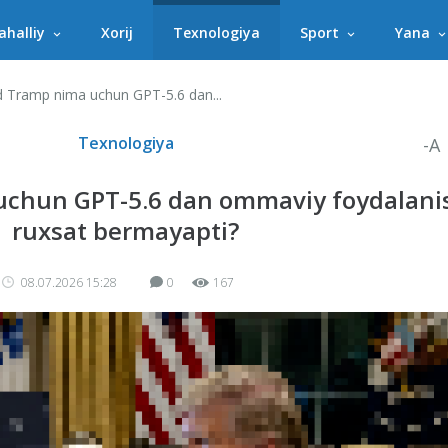
halliy
Xorij
Texnologiya
Sport
Yana
 Tramp nima uchun GPT-5.6 dan...
Texnologiya
-A
uchun GPT-5.6 dan ommaviy foydalani
ruxsat bermayapti?
08.07.2026 15:28
0
167