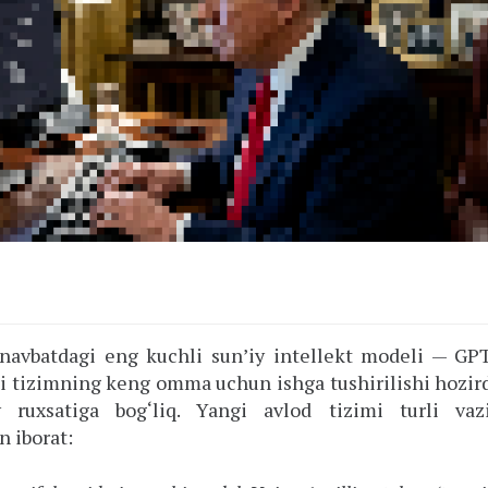
navbatdagi eng kuchli sun’iy intellekt modeli — GPT
i tizimning keng omma uchun ishga tushirilishi hozird
uxsatiga bog‘liq. Yangi avlod tizimi turli vazi
 iborat: