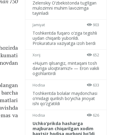
inan 750
Zelenskiy O‘zbekistonda tug‘ilgan
mulozimni muhim lavozimga
tayinladi
Jamiyat
903
Toshkentda fuqaro o‘ziga tegishli
uydan chiqarib yuborildi.
Prokuratura vaziyatga izoh berdi
 hozirda
kumati
Xorij
652
inovdan
«Hujum qilsangiz, mintaqani tosh
davriga uloqtiramiz!» — Eron vakili
ogohlantirdi
olangan
Hodisa
633
n barcha
Toshkentda bolalar maydonchasi
o‘rnidagi qurilish bo‘yicha jinoyat
matlari
ishi qo‘zg‘atildi
avishda
emas va
Hodisa
626
Uchko‘prikda hasharga
majburan chiqarilgan xodim
baxtsiz hodisa qurboni bo‘ldi