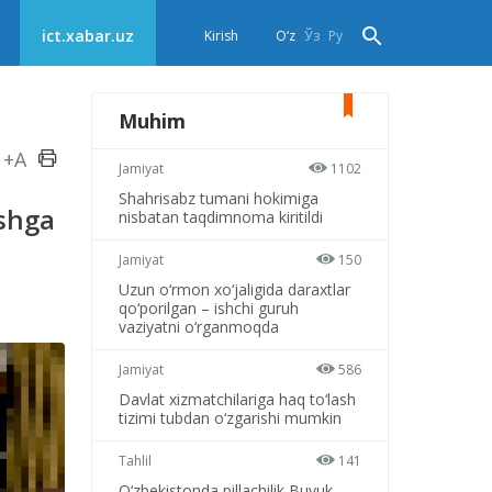
ict.xabar.uz
Kirish
O‘z
Ўз
Ру
Muhim
+A
Jamiyat
1102
Shahrisabz tumani hokimiga
shga
nisbatan taqdimnoma kiritildi
Jamiyat
150
Uzun o‘rmon xo‘jaligida daraxtlar
qo‘porilgan – ishchi guruh
vaziyatni o‘rganmoqda
Jamiyat
586
Davlat xizmatchilariga haq to‘lash
tizimi tubdan o‘zgarishi mumkin
Tahlil
141
O‘zbekistonda pillachilik Buyuk