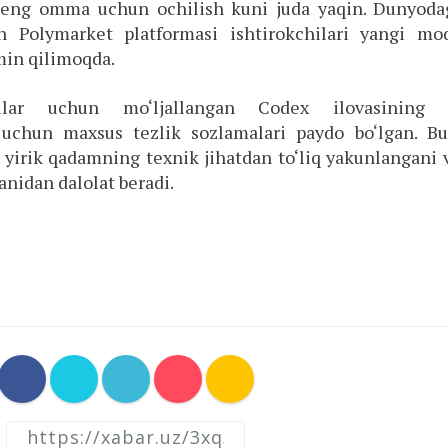
eng omma uchun ochilish kuni juda yaqin. Dunyodag
n Polymarket platformasi ishtirokchilari yangi mo
min qilimoqda.
ilar uchun mo‘ljallangan Codex ilovasining s
 uchun maxsus tezlik sozlamalari paydo bo‘lgan. Bu
 yirik qadamning texnik jihatdan to‘liq yakunlangani 
nidan dalolat beradi.