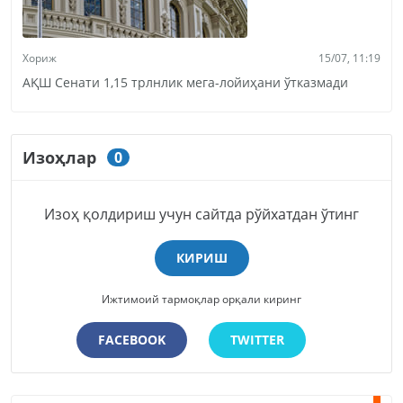
Хориж
15/07, 11:19
АҚШ Сенати 1,15 трлнлик мега-лойиҳани ўтказмади
Изоҳлар
0
Изоҳ қолдириш учун сайтда рўйхатдан ўтинг
КИРИШ
Ижтимоий тармоқлар орқали киринг
FACEBOOK
TWITTER