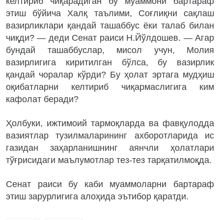
келтириб чиқарадиган бу муаммони бартараф
этиш бўйича Халқ таълими, Соғлиқни сақлаш
вазирликлари қандай ташаббус ёки талаб билан
чиқди? — деди Сенат раиси Н.Йўлдошев. — Агар
бундай ташаббуслар, мисол учун, Молия
вазирлигига киритилган бўлса, бу вазирлик
қандай чоралар кўрди? Бу ҳолат эртага мудҳиш
оқибатларни келтириб чиқармаслигига ким
кафолат беради?
Ҳолбуки, ижтимоий тармоқларда ва фавқулодда
вазиятлар тузилмаларининг ахборотларида ис
газидан заҳарланишнинг аянчли ҳолатлари
тўғрисидаги маълумотлар тез-тез тарқатилмоқда.
Сенат раиси бу каби муаммоларни бартараф
этиш зарурлигига алоҳида эътибор қаратди.