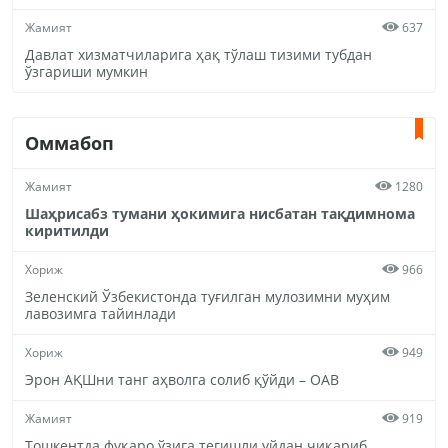
Жамият
637
Давлат хизматчиларига ҳақ тўлаш тизими тубдан
ўзгариши мумкин
Оммабоп
Жамият
1280
Шаҳрисабз тумани ҳокимига нисбатан тақдимнома
киритилди
Хориж
966
Зеленский Ўзбекистонда туғилган мулозимни муҳим
лавозимга тайинлади
Хориж
949
Эрон АҚШни танг аҳволга солиб қўйди – ОАВ
Жамият
919
Тошкентда фуқаро ўзига тегишли уйдан чиқариб