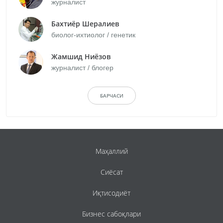
журналист
Бахтиёр Шералиев
биолог-ихтиолог / генетик
Жамшид Ниёзов
журналист / блогер
БАРЧАСИ
Маҳаллий
Сиёсат
Иқтисодиёт
Бизнес сабоқлари