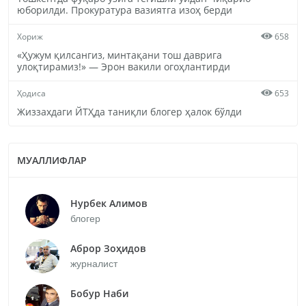
юборилди. Прокуратура вазиятга изоҳ берди
Хориж
658
«Ҳужум қилсангиз, минтақани тош даврига
улоқтирамиз!» — Эрон вакили огоҳлантирди
Ҳодиса
653
Жиззахдаги ЙТҲда таниқли блогер ҳалок бўлди
МУАЛЛИФЛАР
Нурбек Алимов
блогер
Аброр Зоҳидов
журналист
Бобур Наби