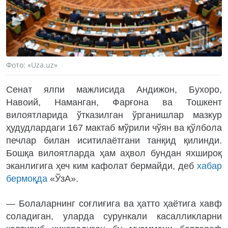
Фото: «Uza.uz»
Сенат ялпи мажлисида Андижон, Бухоро,
Навоий, Наманган, Фарғона ва Тошкент
вилоятларида ўтказилган ўрганишлар мазкур
ҳудудлардаги 167 мактаб мўрили чўян ва қўлбола
печлар билан иситилаётгани танқид қилинди.
Бошқа вилоятларда ҳам аҳвол бундан яхшироқ
эканлигига ҳеч ким кафолат бермайди, деб
хабар
бермоқда
«ЎзА».
— Болаларнинг соғлиғига ва ҳатто ҳаётига хавф
соладиган, уларда сурункали касалликларни