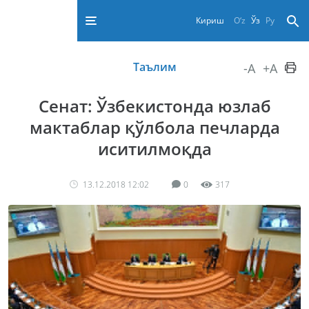
Кириш
O‘z
Ўз
Ру
Таълим
-A
+A
Сенат: Ўзбекистонда юзлаб
мактаблар қўлбола печларда
иситилмоқда
13.12.2018 12:02
0
317