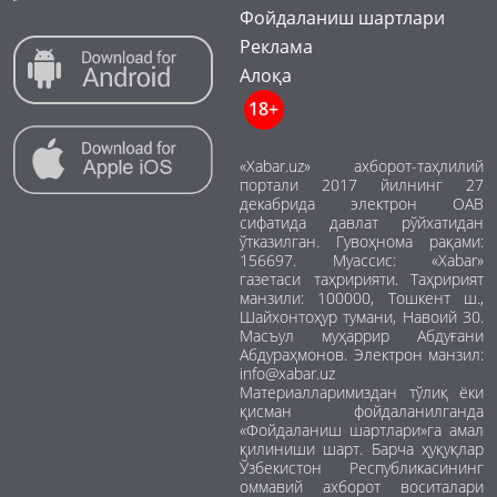
Фойдаланиш шартлари
Реклама
Алоқа
18+
«Xabar.uz» ахборот-таҳлилий
портали 2017 йилнинг 27
декабрида электрон ОАВ
сифатида давлат рўйхатидан
ўтказилган. Гувоҳнома рақами:
156697. Муассис: «Xabar»
газетаси таҳририяти. Таҳририят
манзили: 100000, Тошкент ш.,
Шайхонтоҳур тумани, Навоий 30.
Масъул муҳаррир Абдуғани
Абдураҳмонов. Электрон манзил:
info@xabar.uz
Материалларимиздан тўлиқ ёки
қисман фойдаланилганда
«Фойдаланиш шартлари»га амал
қилиниши шарт. Барча ҳуқуқлар
Ўзбекистон Республикасининг
оммавий ахборот воситалари