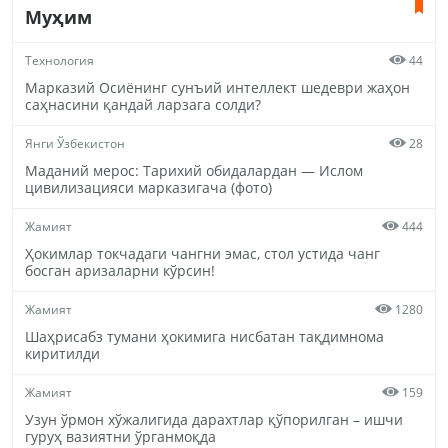
Муҳим
Технология
44
Марказий Осиёнинг сунъий интеллект шедеври жаҳон
саҳнасини қандай ларзага солди?
Янги Ўзбекистон
28
Маданий мерос: Тарихий обидалардан — Ислом
цивилизацияси марказигача (фото)
Жамият
444
Ҳокимлар токчадаги чангни эмас, стол устида чанг
босган аризаларни кўрсин!
Жамият
1280
Шаҳрисабз тумани ҳокимига нисбатан тақдимнома
киритилди
Жамият
159
Узун ўрмон хўжалигида дарахтлар қўпорилган – ишчи
гуруҳ вазиятни ўрганмоқда