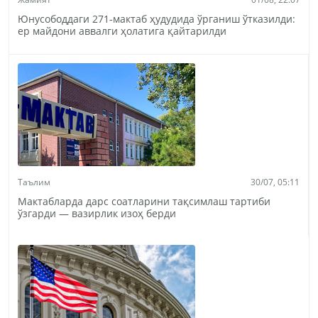
Юнусободдаги 271-мактаб ҳудудида ўрганиш ўтказилди:
ер майдони аввалги ҳолатига қайтарилди
Таълим
30/07, 05:11
Мактабларда дарс соатларини тақсимлаш тартиби
ўзгарди — вазирлик изоҳ берди