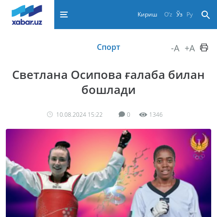
Кириш
O‘z
Ўз
Ру
Спорт
-A
+A
Светлана Осипова ғалаба билан
бошлади
10.08.2024 15:22
0
1346