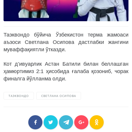
Таэквондо бўйича Ўзбекистон терма жамоаси
аъзоси Светлана Осипова дастлабки жангини
муваффақиятли ўтказди.
Кот д’ивуарлик Астан Батили билан беллашган
ҳамюртимиз 2:1 ҳисобида ғалаба қозониб, чорак
финалга йўлланма олди.
ТАЭКВОНДО
СВЕТЛАНА ОСИПОВА