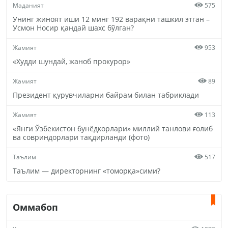
Маданият
575
Унинг жиноят иши 12 минг 192 варақни ташкил этган –
Усмон Носир қандай шахс бўлган?
Жамият
953
«Худди шундай, жаноб прокурор»
Жамият
89
Президент қурувчиларни байрам билан табриклади
Жамият
113
«Янги Ўзбекистон бунёдкорлари» миллий танлови ғолиб
ва совриндорлари тақдирланди (фото)
Таълим
517
Таълим — директорнинг «томорқа»сими?
Оммабоп