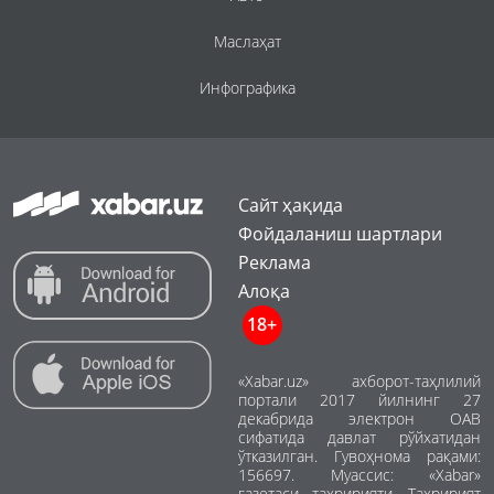
Маслаҳат
Инфографика
Сайт ҳақида
Фойдаланиш шартлари
Реклама
Алоқа
18+
«Xabar.uz» ахборот-таҳлилий
портали 2017 йилнинг 27
декабрида электрон ОАВ
сифатида давлат рўйхатидан
ўтказилган. Гувоҳнома рақами:
156697. Муассис: «Xabar»
газетаси таҳририяти. Таҳририят