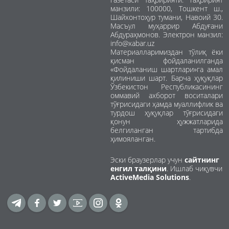
манзили: 100000, Тошкент ш.,
Шайхонтоҳур тумани, Навоий 30.
Масъул муҳаррир Абдуғани
Абдураҳмонов. Электрон манзил:
info@xabar.uz
Материалларимиздан тўлиқ ёки
қисман фойдаланилганда
«Фойдаланиш шартлари»га амал
қилиниши шарт. Барча ҳуқуқлар
Ўзбекистон Республикасининг
оммавий ахборот воситалари
тўғрисидаги ҳамда муаллифлик ва
турдош ҳуқуқлар тўғрисидаги
қонун ҳужжатларида
белгиланган тартибда
ҳимояланган.
Эски браузерлар учун
сайтнинг
енгил талқини
. Ишлаб чиқувчи
ActiveMedia Solutions
.