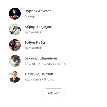
Нурбек Алимов
блогер
Аброр Зоҳидов
журналист
Бобур Наби
журналист
Бахтиёр Шералиев
биолог-ихтиолог / генетик
Жамшид Ниёзов
журналист / блогер
БАРЧАСИ