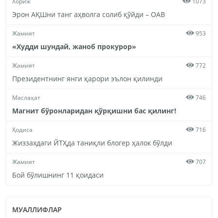
Хориж
1073
Эрон АҚШни танг аҳволга солиб қўйди – ОАВ
Жамият
953
«Худди шундай, жаноб прокурор»
Жамият
772
Президентнинг янги қарори эълон қилинди
Маслаҳат
746
Магнит бўронларидан қўрқишни бас қилинг!
Ҳодиса
716
Жиззахдаги ЙТҲда таниқли блогер ҳалок бўлди
Жамият
707
Бой бўлишнинг 11 қоидаси
МУАЛЛИФЛАР