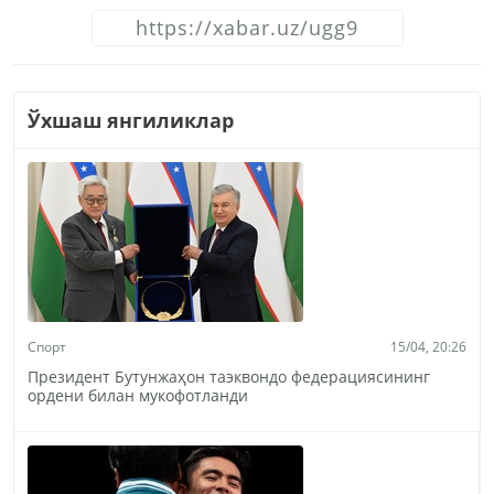
Ўхшаш янгиликлар
Спорт
15/04, 20:26
Президент Бутунжаҳон таэквондо федерациясининг
ордени билан мукофотланди