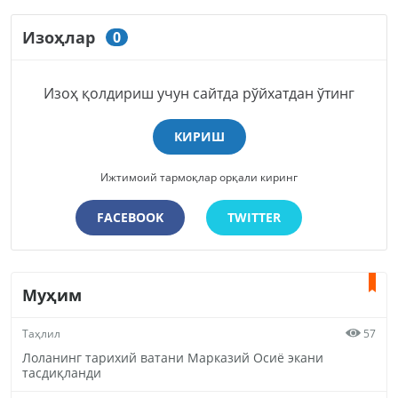
Изоҳлар
0
Изоҳ қолдириш учун сайтда рўйхатдан ўтинг
КИРИШ
Ижтимоий тармоқлар орқали киринг
FACEBOOK
TWITTER
Муҳим
Таҳлил
57
Лоланинг тарихий ватани Марказий Осиё экани
тасдиқланди