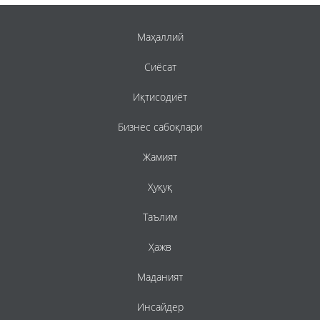
Маҳаллий
Сиёсат
Иқтисодиёт
Бизнес сабоқлари
Жамият
Ҳуқуқ
Таълим
Ҳажв
Маданият
Инсайдер