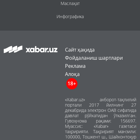
Маслаҳат
Инфографика
Сайт ҳақида
Фойдаланиш шартлари
Реклама
Алоқа
18+
«Xabar.uz» ахборот-таҳлилий
портали 2017 йилнинг 27
декабрида электрон ОАВ сифатида
давлат рўйхатидан ўтказилган.
Гувоҳнома рақами: 156697.
Муассис: «Xabar» газетаси
таҳририяти. Таҳририят манзили:
100000, Тошкент ш., Шайхонтоҳур