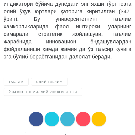
индикатори бўйича дунёдаги энг яхши тўрт юзта
олий ўқув юртлари қаторига киритилган (347-
ўрин). Бу университетнинг таълим
ҳамкорликларида фаол иштироки, уларнинг
самарали стратегик жойлашуви, таълим
жараёнида инновацион ёндашувлардан
фойдаланиши ҳамда жамиятда ўз таъсир кучига
эга бўлиб бораётганидан далолат беради.
ТАЪЛИМ
ОЛИЙ ТАЪЛИМ
ЎЗБЕКИСТОН МИЛЛИЙ УНИВЕРСИТЕТИ