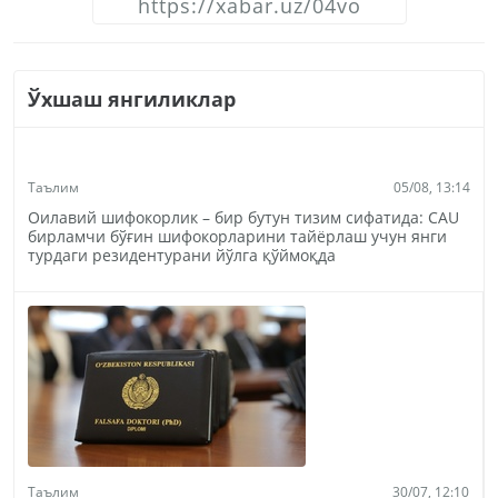
Ўхшаш янгиликлар
Таълим
05/08, 13:14
Оилавий шифокорлик – бир бутун тизим сифатида: CAU
бирламчи бўғин шифокорларини тайёрлаш учун янги
турдаги резидентурани йўлга қўймоқда
Таълим
30/07, 12:10