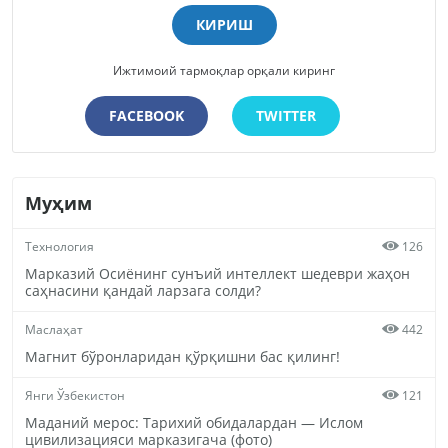
КИРИШ
Ижтимоий тармоқлар орқали киринг
FACEBOOK
TWITTER
Муҳим
Технология
126
Марказий Осиёнинг сунъий интеллект шедеври жаҳон
саҳнасини қандай ларзага солди?
Маслаҳат
442
Магнит бўронларидан қўрқишни бас қилинг!
Янги Ўзбекистон
121
Маданий мерос: Тарихий обидалардан — Ислом
цивилизацияси марказигача (фото)