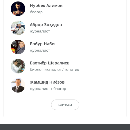
Нурбек Алимов
блогер
Аброр Зоҳидов
журналист
Бобур Наби
журналист
Бахтиёр Шералиев
биолог-ихтиолог / генетик
Жамшид Ниёзов
журналист / блогер
БАРЧАСИ