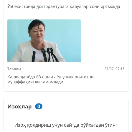
Ўзбекистонда докторантурага қабуллар сони ортмоқда
Таълим
27/07, 07:15
Қашқадарёда 63 ёшли аёл университетни
муваффақиятли тамомлади
Изоҳлар
0
Изоҳ қолдириш учун сайтда рўйхатдан ўтинг