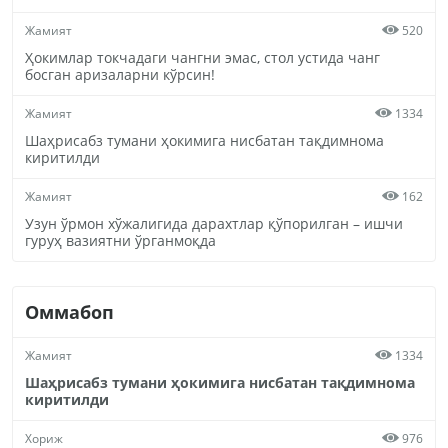
Жамият
520
Ҳокимлар токчадаги чангни эмас, стол устида чанг
босган аризаларни кўрсин!
Жамият
1334
Шаҳрисабз тумани ҳокимига нисбатан тақдимнома
киритилди
Жамият
162
Узун ўрмон хўжалигида дарахтлар қўпорилган – ишчи
гуруҳ вазиятни ўрганмоқда
Оммабоп
Жамият
1334
Шаҳрисабз тумани ҳокимига нисбатан тақдимнома
киритилди
Хориж
976