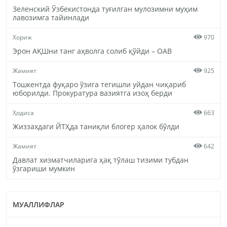
Зеленский Ўзбекистонда туғилган мулозимни муҳим
лавозимга тайинлади
Хориж
970
Эрон АҚШни танг аҳволга солиб қўйди – ОАВ
Жамият
925
Тошкентда фуқаро ўзига тегишли уйдан чиқариб
юборилди. Прокуратура вазиятга изоҳ берди
Ҳодиса
663
Жиззахдаги ЙТҲда таниқли блогер ҳалок бўлди
Жамият
642
Давлат хизматчиларига ҳақ тўлаш тизими тубдан
ўзгариши мумкин
МУАЛЛИФЛАР