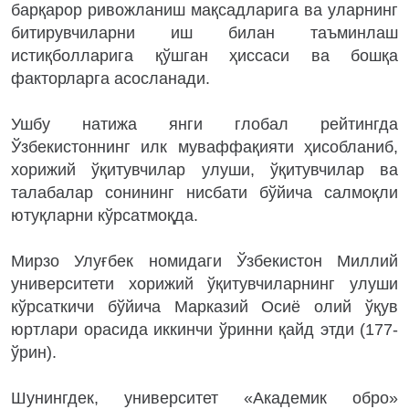
барқарор ривожланиш мақсадларига ва уларнинг
битирувчиларни иш билан таъминлаш
истиқболларига қўшган ҳиссаси ва бошқа
факторларга асосланади.
Ушбу натижа янги глобал рейтингда
Ўзбекистоннинг илк муваффақияти ҳисобланиб,
хорижий ўқитувчилар улуши, ўқитувчилар ва
талабалар сонининг нисбати бўйича салмоқли
ютуқларни кўрсатмоқда.
Мирзо Улуғбек номидаги Ўзбекистон Миллий
университети хорижий ўқитувчиларнинг улуши
кўрсаткичи бўйича Марказий Осиё олий ўқув
юртлари орасида иккинчи ўринни қайд этди (177-
ўрин).
Шунингдек, университет «Академик обро»