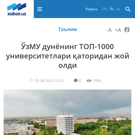
Кириш
O‘z
Ўз
Ру
Таълим
-A
+A
ЎзМУ дунёнинг ТОП-1000
университетлари қаторидан жой
олди
05.06.2024 10:42
0
1806